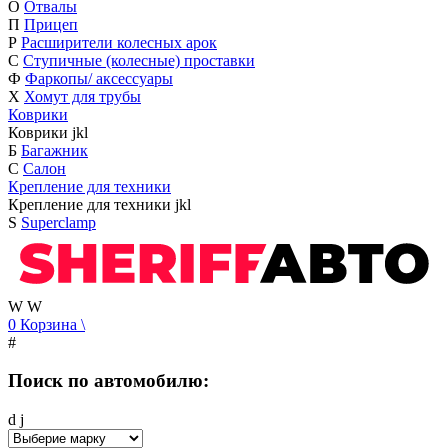
О
Отвалы
П
Прицеп
Р
Расширители колесных арок
С
Ступичные (колесные) проставки
Ф
Фаркопы/ аксессуары
Х
Хомут для трубы
Коврики
Коврики
j
k
l
Б
Багажник
С
Салон
Крепление для техники
Крепление для техники
j
k
l
S
Superclamp
W
W
0
Корзина
\
#
Поиск по автомобилю:
d
j