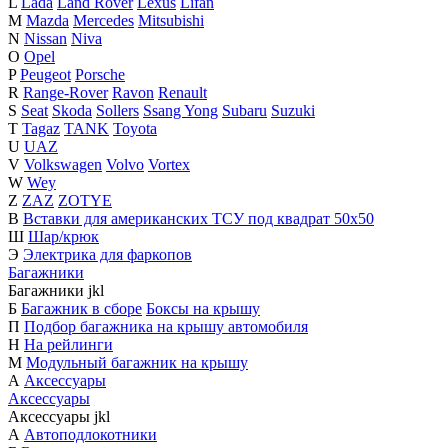
L
Lada
Land Rover
Lexus
Lifan
M
Mazda
Mercedes
Mitsubishi
N
Nissan
Niva
O
Opel
P
Peugeot
Porsche
R
Range-Rover
Ravon
Renault
S
Seat
Skoda
Sollers
Ssang Yong
Subaru
Suzuki
T
Tagaz
TANK
Toyota
U
UAZ
V
Volkswagen
Volvo
Vortex
W
Wey
Z
ZAZ
ZOTYE
В
Вставки для американских ТСУ под квадрат 50х50
Ш
Шар/крюк
Э
Электрика для фаркопов
Багажники
Багажники
j
k
l
Б
Багажник в сборе
Боксы на крышу
П
Подбор багажника на крышу автомобиля
Н
На рейлинги
М
Модульный багажник на крышу
А
Аксессуары
Аксессуары
Аксессуары
j
k
l
А
Автоподлокотники