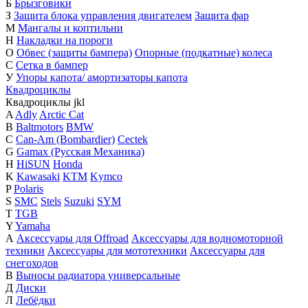
Б
Брызговики
З
Защита блока управления двигателем
Защита фар
М
Мангалы и коптильни
Н
Накладки на пороги
О
Обвес (защиты бампера)
Опорные (подкатные) колеса
С
Сетка в бампер
У
Упоры капота/ амортизаторы капота
Квадроциклы
Квадроциклы
j
k
l
A
Adly
Arctic Cat
B
Baltmotors
BMW
C
Can-Am (Bombardier)
Cectek
G
Gamax (Русская Механика)
H
HiSUN
Honda
K
Kawasaki
KTM
Kymco
P
Polaris
S
SMC
Stels
Suzuki
SYM
T
TGB
Y
Yamaha
А
Аксессуары для Offroad
Аксессуары для водномоторной
техники
Аксессуары для мототехники
Аксессуары для
снегоходов
В
Выносы радиатора универсальные
Д
Диски
Л
Лебёдки