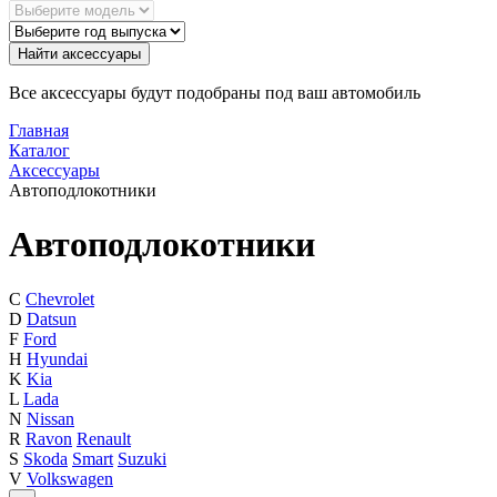
Найти аксессуары
Все аксессуары будут подобраны под ваш автомобиль
Главная
Каталог
Аксессуары
Автоподлокотники
Автоподлокотники
C
Chevrolet
D
Datsun
F
Ford
H
Hyundai
K
Kia
L
Lada
N
Nissan
R
Ravon
Renault
S
Skoda
Smart
Suzuki
V
Volkswagen