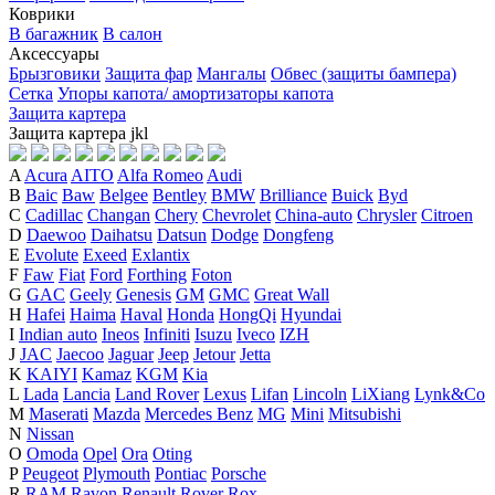
Коврики
В багажник
В салон
Аксессуары
Брызговики
Защита фар
Мангалы
Обвес (защиты бампера)
Сетка
Упоры капота/ амортизаторы капота
Защита картера
Защита картера
j
k
l
A
Acura
AITO
Alfa Romeo
Audi
B
Baic
Baw
Belgee
Bentley
BMW
Brilliance
Buick
Byd
C
Cadillac
Changan
Chery
Chevrolet
China-auto
Chrysler
Citroen
D
Daewoo
Daihatsu
Datsun
Dodge
Dongfeng
E
Evolute
Exeed
Exlantix
F
Faw
Fiat
Ford
Forthing
Foton
G
GAC
Geely
Genesis
GM
GMC
Great Wall
H
Hafei
Haima
Haval
Honda
HongQi
Hyundai
I
Indian auto
Ineos
Infiniti
Isuzu
Iveco
IZH
J
JAC
Jaecoo
Jaguar
Jeep
Jetour
Jetta
K
KAIYI
Kamaz
KGM
Kia
L
Lada
Lancia
Land Rover
Lexus
Lifan
Lincoln
LiXiang
Lynk&Co
M
Maserati
Mazda
Mercedes Benz
MG
Mini
Mitsubishi
N
Nissan
O
Omoda
Opel
Ora
Oting
P
Peugeot
Plymouth
Pontiac
Porsche
R
RAM
Ravon
Renault
Rover
Rox