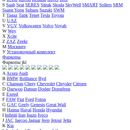
S
Saab
Seat
SERES
Sitrak
Skoda
SkyWell
SMART
Sollers
SRM
Ssang Yong
Subaru
Suzuki
SWM
T
Tagaz
Tank
Tenet
Tesla
Toyota
U
UAZ
V
VGV
Volkswagen
Volvo
Voyah
W
Wey
X
Xcite
Z
ZAZ
Zeekr
М
Москвич
У
Установочный комплект
Фаркопы
Фаркопы
j
k
l
A
Acura
Audi
B
BMW
Brilliance
Byd
C
Changan
Chery
Chevrolet
Chrysler
Citroen
D
Daewoo
Datsun
Dodge
Dongfeng
E
Exeed
F
FAW
Fiat
Ford
Foton
G
GAC
Geely
Genesis
Great Wall
H
Haima
Haval
Honda
Hyundai
I
Infiniti
Iran
Isuzu
Iveco
J
JAC
Jaecoo
Jaguar
Jeep
Jetour
Jetta
K
Kia