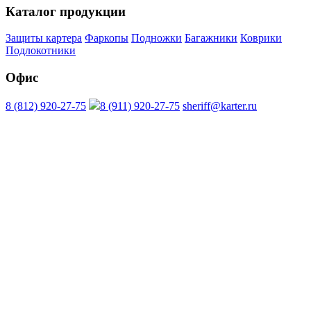
Каталог продукции
Защиты картера
Фаркопы
Подножки
Багажники
Коврики
Подлокотники
Офис
8 (812) 920-27-75
8 (911) 920-27-75
sheriff@karter.ru