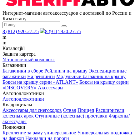
Интернет-магазин автоаксессуаров с доставкой по России и
Казахстану
8 (812) 920-27-75
8 (911) 920-27-75
m
m
Каталог
j
k
l
Защита картера
Установочный комплект
Багажники
Багажники в сборе
Рейлинги на крышу
Экспедиционные
багажники
На рейлинги
Модульный багажник на крышу
Боксы на крышу серии «ATLANT»
Боксы на крышу серии
«DISCOVERY»
Аксессуары
Автоподлокотники
Автоподлокотники
Квадроциклы
Аксессуары для снегоходов
Отвал
Прицеп
Расширители
колесных арок
Ступичные (колесные) проставки
Фаркопы/
аксессуары
Подножки
Крепление за раму универсальное
Универсальная подножка
на фаркоп
Накладки на пороги