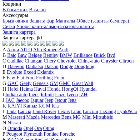
Коврики
В багажник
В салон
Аксессуары
Брызговики
Защита фар
Мангалы
Обвес (защиты бампера)
Сетка
Упоры капота/ амортизаторы капота
Защита картера
Защита картера
j
k
l
A
Acura
AITO
Alfa Romeo
Audi
B
Baic
Baw
Belgee
Bentley
BMW
Brilliance
Buick
Byd
C
Cadillac
Changan
Chery
Chevrolet
China-auto
Chrysler
Citroen
D
Daewoo
Daihatsu
Datsun
Dodge
Dongfeng
E
Evolute
Exeed
Exlantix
F
Faw
Fiat
Ford
Forthing
Foton
G
GAC
Geely
Genesis
GM
GMC
Great Wall
H
Hafei
Haima
Haval
Honda
HongQi
Hyundai
I
Indian auto
Ineos
Infiniti
Isuzu
Iveco
IZH
J
JAC
Jaecoo
Jaguar
Jeep
Jetour
Jetta
K
KAIYI
Kamaz
KGM
Kia
L
Lada
Lancia
Land Rover
Lexus
Lifan
Lincoln
LiXiang
Lynk&Co
M
Maserati
Mazda
Mercedes Benz
MG
Mini
Mitsubishi
N
Nissan
O
Omoda
Opel
Ora
Oting
P
Peugeot
Plymouth
Pontiac
Porsche
R
RAM
Ravon
Renault
Rover
Rox