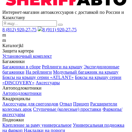
Интернет-магазин автоаксессуаров с доставкой по России и
Казахстану
8 (812) 920-27-75
8 (911) 920-27-75
m
m
Каталог
j
k
l
Защита картера
Установочный комплект
Багажники
Багажники в сборе
Рейлинги на крышу
Экспедиционные
багажники
На рейлинги
Модульный багажник на крышу
Боксы на крышу серии «ATLANT»
Боксы на крышу серии
«DISCOVERY»
Аксессуары
Автоподлокотники
Автоподлокотники
Квадроциклы
Аксессуары для снегоходов
Отвал
Прицеп
Расширители
колесных арок
Ступичные (колесные) проставки
Фаркопы/
аксессуары
Подножки
Крепление за раму универсальное
Универсальная подножка
на фаркоп
Накладки на пороги