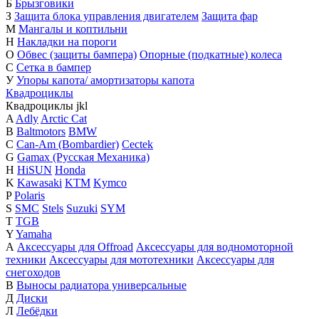
Б
Брызговики
З
Защита блока управления двигателем
Защита фар
М
Мангалы и коптильни
Н
Накладки на пороги
О
Обвес (защиты бампера)
Опорные (подкатные) колеса
С
Сетка в бампер
У
Упоры капота/ амортизаторы капота
Квадроциклы
Квадроциклы
j
k
l
A
Adly
Arctic Cat
B
Baltmotors
BMW
C
Can-Am (Bombardier)
Cectek
G
Gamax (Русская Механика)
H
HiSUN
Honda
K
Kawasaki
KTM
Kymco
P
Polaris
S
SMC
Stels
Suzuki
SYM
T
TGB
Y
Yamaha
А
Аксессуары для Offroad
Аксессуары для водномоторной
техники
Аксессуары для мототехники
Аксессуары для
снегоходов
В
Выносы радиатора универсальные
Д
Диски
Л
Лебёдки