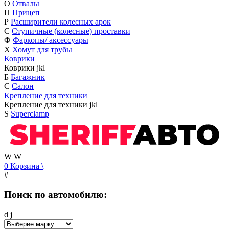
О
Отвалы
П
Прицеп
Р
Расширители колесных арок
С
Ступичные (колесные) проставки
Ф
Фаркопы/ аксессуары
Х
Хомут для трубы
Коврики
Коврики
j
k
l
Б
Багажник
С
Салон
Крепление для техники
Крепление для техники
j
k
l
S
Superclamp
W
W
0
Корзина
\
#
Поиск по автомобилю:
d
j