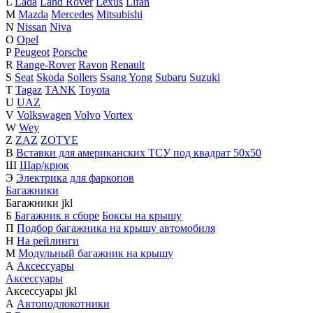
L
Lada
Land Rover
Lexus
Lifan
M
Mazda
Mercedes
Mitsubishi
N
Nissan
Niva
O
Opel
P
Peugeot
Porsche
R
Range-Rover
Ravon
Renault
S
Seat
Skoda
Sollers
Ssang Yong
Subaru
Suzuki
T
Tagaz
TANK
Toyota
U
UAZ
V
Volkswagen
Volvo
Vortex
W
Wey
Z
ZAZ
ZOTYE
В
Вставки для американских ТСУ под квадрат 50х50
Ш
Шар/крюк
Э
Электрика для фаркопов
Багажники
Багажники
j
k
l
Б
Багажник в сборе
Боксы на крышу
П
Подбор багажника на крышу автомобиля
Н
На рейлинги
М
Модульный багажник на крышу
А
Аксессуары
Аксессуары
Аксессуары
j
k
l
А
Автоподлокотники