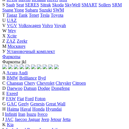
S
Saab
Seat
SERES
Sitrak
Skoda
SkyWell
SMART
Sollers
SRM
Ssang Yong
Subaru
Suzuki
SWM
T
Tagaz
Tank
Tenet
Tesla
Toyota
U
UAZ
V
VGV
Volkswagen
Volvo
Voyah
W
Wey
X
Xcite
Z
ZAZ
Zeekr
М
Москвич
У
Установочный комплект
Фаркопы
Фаркопы
j
k
l
A
Acura
Audi
B
BMW
Brilliance
Byd
C
Changan
Chery
Chevrolet
Chrysler
Citroen
D
Daewoo
Datsun
Dodge
Dongfeng
E
Exeed
F
FAW
Fiat
Ford
Foton
G
GAC
Geely
Genesis
Great Wall
H
Haima
Haval
Honda
Hyundai
I
Infiniti
Iran
Isuzu
Iveco
J
JAC
Jaecoo
Jaguar
Jeep
Jetour
Jetta
K
Kia