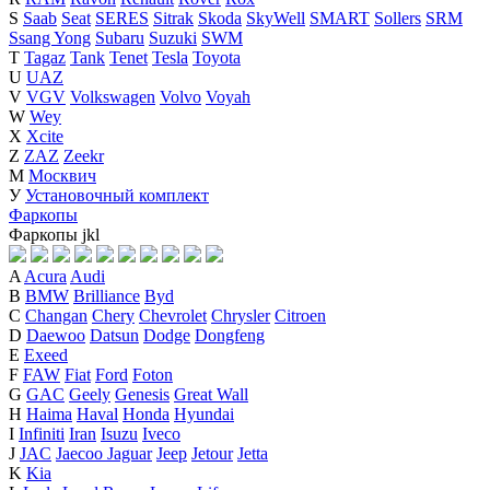
S
Saab
Seat
SERES
Sitrak
Skoda
SkyWell
SMART
Sollers
SRM
Ssang Yong
Subaru
Suzuki
SWM
T
Tagaz
Tank
Tenet
Tesla
Toyota
U
UAZ
V
VGV
Volkswagen
Volvo
Voyah
W
Wey
X
Xcite
Z
ZAZ
Zeekr
М
Москвич
У
Установочный комплект
Фаркопы
Фаркопы
j
k
l
A
Acura
Audi
B
BMW
Brilliance
Byd
C
Changan
Chery
Chevrolet
Chrysler
Citroen
D
Daewoo
Datsun
Dodge
Dongfeng
E
Exeed
F
FAW
Fiat
Ford
Foton
G
GAC
Geely
Genesis
Great Wall
H
Haima
Haval
Honda
Hyundai
I
Infiniti
Iran
Isuzu
Iveco
J
JAC
Jaecoo
Jaguar
Jeep
Jetour
Jetta
K
Kia