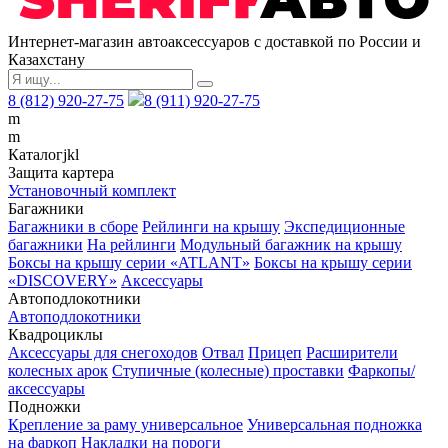
Интернет-магазин автоаксессуаров с доставкой по России и
Казахстану
8 (812) 920-27-75
8 (911) 920-27-75
m
m
Каталог
j
k
l
Защита картера
Установочный комплект
Багажники
Багажники в сборе
Рейлинги на крышу
Экспедиционные
багажники
На рейлинги
Модульный багажник на крышу
Боксы на крышу серии «ATLANT»
Боксы на крышу серии
«DISCOVERY»
Аксессуары
Автоподлокотники
Автоподлокотники
Квадроциклы
Аксессуары для снегоходов
Отвал
Прицеп
Расширители
колесных арок
Ступичные (колесные) проставки
Фаркопы/
аксессуары
Подножки
Крепление за раму универсальное
Универсальная подножка
на фаркоп
Накладки на пороги