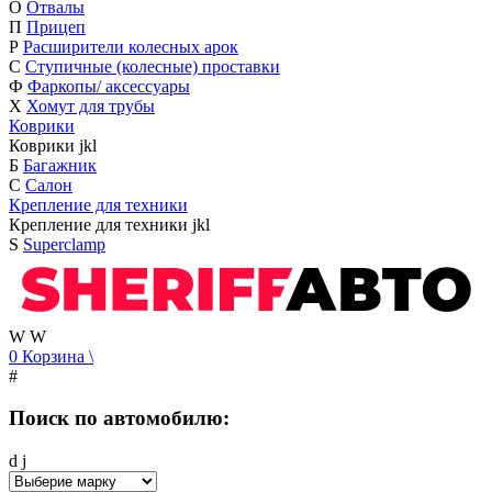
О
Отвалы
П
Прицеп
Р
Расширители колесных арок
С
Ступичные (колесные) проставки
Ф
Фаркопы/ аксессуары
Х
Хомут для трубы
Коврики
Коврики
j
k
l
Б
Багажник
С
Салон
Крепление для техники
Крепление для техники
j
k
l
S
Superclamp
W
W
0
Корзина
\
#
Поиск по автомобилю:
d
j