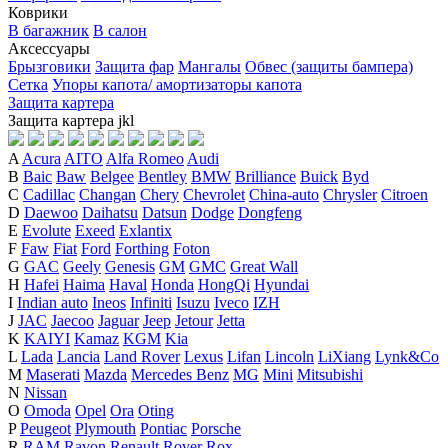
Коврики
В багажник
В салон
Аксессуары
Брызговики
Защита фар
Мангалы
Обвес (защиты бампера)
Сетка
Упоры капота/ амортизаторы капота
Защита картера
Защита картера
j
k
l
A
Acura
AITO
Alfa Romeo
Audi
B
Baic
Baw
Belgee
Bentley
BMW
Brilliance
Buick
Byd
C
Cadillac
Changan
Chery
Chevrolet
China-auto
Chrysler
Citroen
D
Daewoo
Daihatsu
Datsun
Dodge
Dongfeng
E
Evolute
Exeed
Exlantix
F
Faw
Fiat
Ford
Forthing
Foton
G
GAC
Geely
Genesis
GM
GMC
Great Wall
H
Hafei
Haima
Haval
Honda
HongQi
Hyundai
I
Indian auto
Ineos
Infiniti
Isuzu
Iveco
IZH
J
JAC
Jaecoo
Jaguar
Jeep
Jetour
Jetta
K
KAIYI
Kamaz
KGM
Kia
L
Lada
Lancia
Land Rover
Lexus
Lifan
Lincoln
LiXiang
Lynk&Co
M
Maserati
Mazda
Mercedes Benz
MG
Mini
Mitsubishi
N
Nissan
O
Omoda
Opel
Ora
Oting
P
Peugeot
Plymouth
Pontiac
Porsche
R
RAM
Ravon
Renault
Rover
Rox