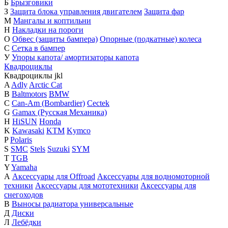
Б
Брызговики
З
Защита блока управления двигателем
Защита фар
М
Мангалы и коптильни
Н
Накладки на пороги
О
Обвес (защиты бампера)
Опорные (подкатные) колеса
С
Сетка в бампер
У
Упоры капота/ амортизаторы капота
Квадроциклы
Квадроциклы
j
k
l
A
Adly
Arctic Cat
B
Baltmotors
BMW
C
Can-Am (Bombardier)
Cectek
G
Gamax (Русская Механика)
H
HiSUN
Honda
K
Kawasaki
KTM
Kymco
P
Polaris
S
SMC
Stels
Suzuki
SYM
T
TGB
Y
Yamaha
А
Аксессуары для Offroad
Аксессуары для водномоторной
техники
Аксессуары для мототехники
Аксессуары для
снегоходов
В
Выносы радиатора универсальные
Д
Диски
Л
Лебёдки