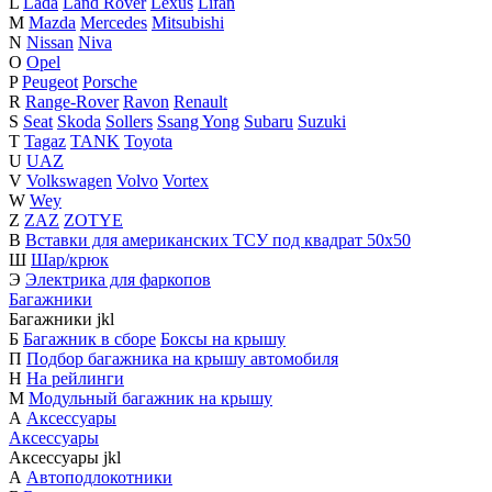
L
Lada
Land Rover
Lexus
Lifan
M
Mazda
Mercedes
Mitsubishi
N
Nissan
Niva
O
Opel
P
Peugeot
Porsche
R
Range-Rover
Ravon
Renault
S
Seat
Skoda
Sollers
Ssang Yong
Subaru
Suzuki
T
Tagaz
TANK
Toyota
U
UAZ
V
Volkswagen
Volvo
Vortex
W
Wey
Z
ZAZ
ZOTYE
В
Вставки для американских ТСУ под квадрат 50х50
Ш
Шар/крюк
Э
Электрика для фаркопов
Багажники
Багажники
j
k
l
Б
Багажник в сборе
Боксы на крышу
П
Подбор багажника на крышу автомобиля
Н
На рейлинги
М
Модульный багажник на крышу
А
Аксессуары
Аксессуары
Аксессуары
j
k
l
А
Автоподлокотники